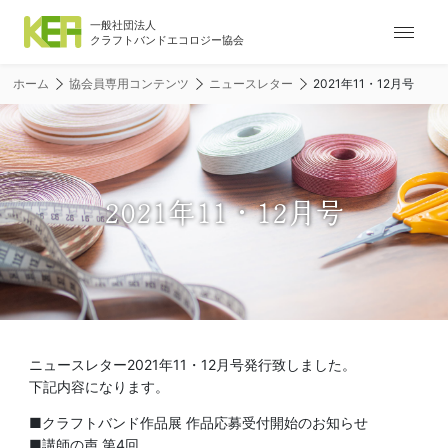
ナ
ビ
ゲ
ホーム
協会員専用コンテンツ
ニュースレター
2021年11・12月号
ー
シ
ョ
ン
メ
2021年11・12月号
ニ
ュ
ー
ニュースレター2021年11・12月号発行致しました。
下記内容になります。
■クラフトバンド作品展 作品応募受付開始のお知らせ
■講師の声 第4回