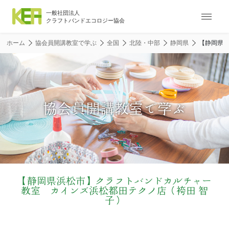
ナ
ビ
ゲ
ホーム
協会員開講教室で学ぶ
全国
北陸・中部
静岡県
【静岡県浜
ー
シ
ョ
ン
メ
協会員開講教室で学ぶ
ニ
ュ
ー
【静岡県浜松市】クラフトバンドカルチャー
教室 カインズ浜松都田テクノ店（袴田 智
子）