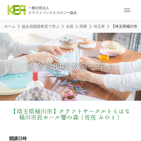
ナ
ビ
ゲ
ホーム
協会員開講教室で学ぶ
全国
関東
埼玉県
【埼玉県桶川市】
ー
シ
ョ
ン
メ
協会員開講教室で学ぶ
ニ
ュ
ー
【埼玉県桶川市】クラフトサークルそらはな
桶川市民ホール響の森（佐佐 みのり）
開講日時