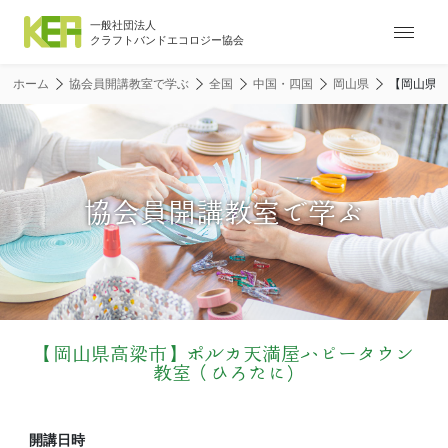
ナ
ビ
ゲ
ホーム
協会員開講教室で学ぶ
全国
中国・四国
岡山県
【岡山県高
ー
シ
ョ
ン
メ
協会員開講教室で学ぶ
ニ
ュ
ー
【岡山県高梁市】ポルカ天満屋ハピータウン
教室（ひろたに)
開講日時