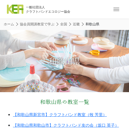
ナ
ビ
ゲ
ホーム
協会員開講教室で学ぶ
全国
近畿
和歌山県
ー
シ
ョ
ン
メ
和歌山県
ニ
ュ
ー
和歌山県の教室一覧
【和歌山県新宮市】クラフトバンド教室（牧 芳里）
【和歌山県和歌山市】クラフトバンド友の会（坂口 英子）