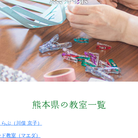
熊本県の教室一覧
らぶ（川俣 京子）
ンド教室（マエダ）