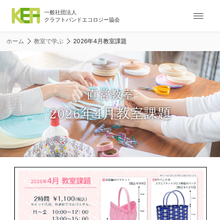
ナ
ビ
ゲ
ホーム
教室で学ぶ
2026年4月教室課題
ー
シ
ョ
ン
メ
直営教室
ニ
2026年4月教室課題
ュ
ー