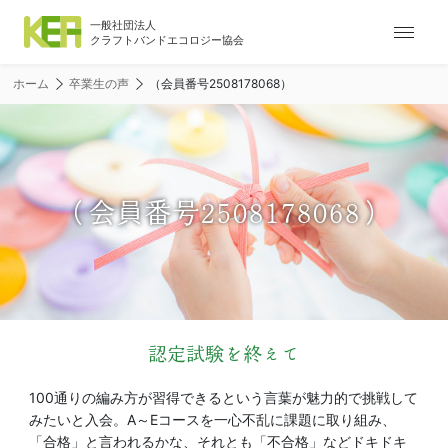
ナ
ビ
ゲ
ホーム
卒業生の声
（会員番号2508178068）
ー
シ
ョ
ン
メ
（会員番号2508178068）
ニ
ュ
ー
認定試験を終えて
100通りの編み方が習得できるという言葉が魅力的で挑戦して
みたいと入会。A～Eコースを一心不乱に課題に取り組み、
「合格」と言われるかな、それとも「不合格」などドキドキ