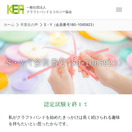
ナ
ビ
ゲ
ホーム
卒業生の声
S・Y（会員番号180-1065923）
ー
シ
ョ
ン
メ
S・Y（会員番号180-1065923）
ニ
ュ
ー
認定試験を終えて
私がクラフトバンドを始めたきっかけは長く続けられる趣味
を持ちたいとい思ったからです。