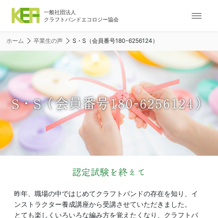
ナ
ビ
ゲ
ホーム
卒業生の声
S・S（会員番号180-6256124）
ー
シ
ョ
ン
メ
S・S（会員番号180-6256124）
ニ
ュ
ー
認定試験を終えて
昨年、職場の中ではじめてクラフトバンドの存在を知り、イ
ンストラクター養成講座から受講させていただきました。
とても楽しくいろいろな編み方を覚えたくなり、クラフトバ