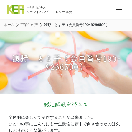
ナ
ビ
ゲ
ホーム
卒業生の声
浅野 とよ子（会員番号190-9266500）
ー
シ
ョ
ン
メ
浅野 とよ子（会員番号190-
ニ
9266500）
ュ
ー
認定試験を終えて
全体的に楽しんで制作することが出来ました。
ひとつの事にこんなにも一生懸命に夢中で向き合ったのは久
しぶりのような気がします。