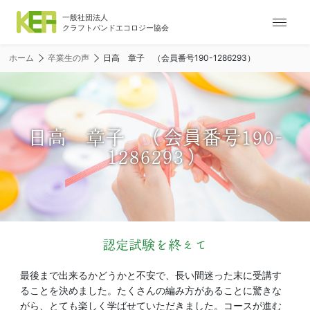
ナ
ビ
ゲ
ホーム
卒業生の声
日高 章子 （会員番号190-1286293）
ー
シ
ョ
ン
メ
日高 章子 （会員番号190-
ニ
1286293）
ュ
ー
認定試験を終えて
最後まで出来るかどうかと不安で、長い間迷った末に受講す
ることを決めました。たくさんの編み方があることに驚きな
がら、とても楽しく学ばせていただきました。コースが進む