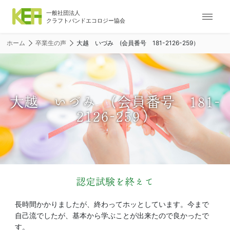
ナ
ビ
ゲ
ホーム
卒業生の声
大越 いづみ (会員番号 181-2126-259）
ー
シ
ョ
ン
メ
大越 いづみ (会員番号 181-
ニ
2126-259）
ュ
ー
認定試験を終えて
長時間かかりましたが、終わってホッとしています。今まで
自己流でしたが、基本から学ぶことが出来たので良かったで
す。