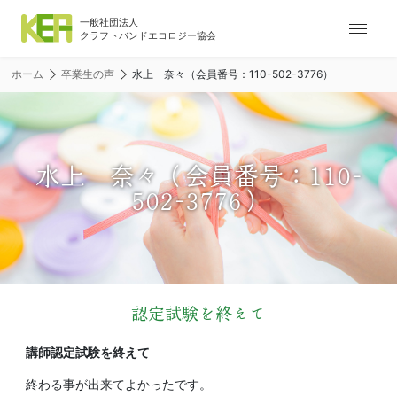
ナ
ビ
ゲ
ホーム
卒業生の声
水上 奈々（会員番号：110-502-3776）
ー
シ
ョ
ン
メ
水上 奈々（会員番号：110-
ニ
502-3776）
ュ
ー
認定試験を終えて
講師認定試験を終えて
終わる事が出来てよかったです。