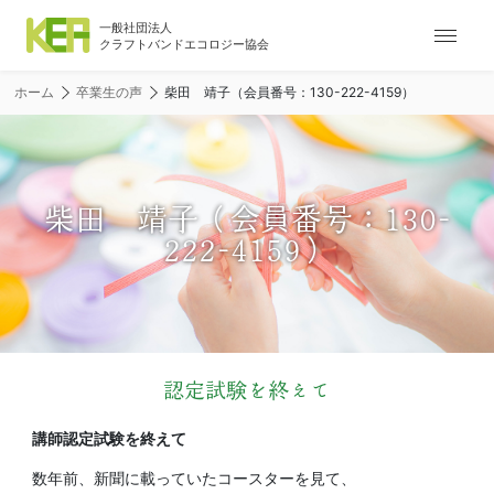
ナ
ビ
ゲ
ホーム
卒業生の声
柴田 靖子（会員番号：130-222-4159）
ー
シ
ョ
ン
メ
柴田 靖子（会員番号：130-
ニ
222-4159）
ュ
ー
認定試験を終えて
講師認定試験を終えて
数年前、新聞に載っていたコースターを見て、