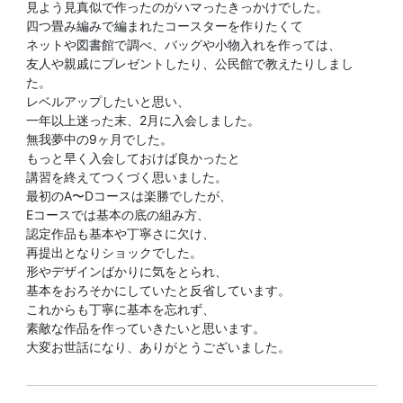
見よう見真似で作ったのがハマったきっかけでした。
四つ畳み編みで編まれたコースターを作りたくて
ネットや図書館で調べ、バッグや小物入れを作っては、
友人や親戚にプレゼントしたり、公民館で教えたりしまし
た。
レベルアップしたいと思い、
一年以上迷った末、2月に入会しました。
無我夢中の9ヶ月でした。
もっと早く入会しておけば良かったと
講習を終えてつくづく思いました。
最初のA〜Dコースは楽勝でしたが、
Eコースでは基本の底の組み方、
認定作品も基本や丁寧さに欠け、
再提出となりショックでした。
形やデザインばかりに気をとられ、
基本をおろそかにしていたと反省しています。
これからも丁寧に基本を忘れず、
素敵な作品を作っていきたいと思います。
大変お世話になり、ありがとうございました。