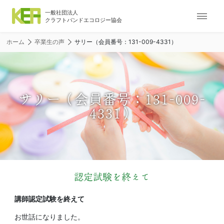
ナ
ビ
ゲ
ホーム
卒業生の声
サリー（会員番号：131-009-4331）
ー
シ
ョ
ン
メ
サリー（会員番号：131-009-
ニ
4331）
ュ
ー
認定試験を終えて
講師認定試験を終えて
お世話になりました。