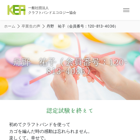
ナ
ビ
ゲ
ホーム
卒業生の声
丹野 祐子（会員番号：120-813-4036）
ー
シ
ョ
ン
メ
丹野 祐子（会員番号：120-
ニ
813-4036）
ュ
ー
認定試験を終えて
初めてクラフトバンドを使って
カゴを編んだ時の感動は忘れられません。
楽しくて。幸せで。