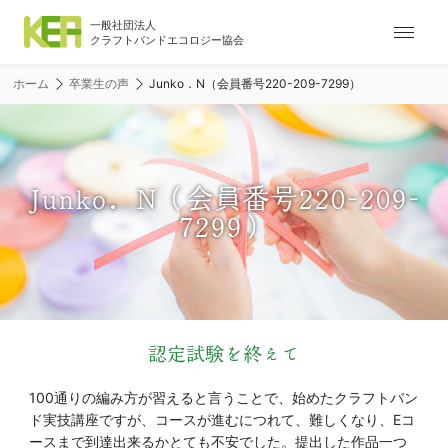
ナ
ビ
ゲ
ホーム
卒業生の声
Junko．N（会員番号220-209-7299）
ー
シ
ョ
ン
メ
Junko．N（会員番号220-209-
ニ
7299）
ュ
ー
認定試験を終えて
100通りの編み方が習えると言うことで、始めたクラフトバン
ド実技講座ですが、コースが進むにつれて、難しくなり、Eコ
ースまで到達出来るかとても不安でした。提出した作品一つ