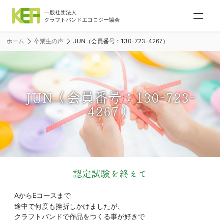
ナ
ビ
ゲ
ホーム
卒業生の声
JUN（会員番号：130-723-4267）
ー
シ
ョ
ン
メ
JUN（会員番号：130-723-
ニ
4267）
ュ
ー
認定試験を終えて
AからEコースまで
途中で何度も挫折しかけましたが、
クラフトバンドで作品をつくる事が好きで