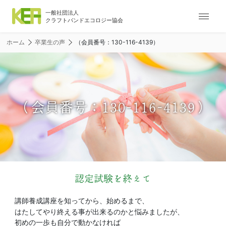
ナ
ビ
ゲ
ホーム
卒業生の声
（会員番号：130-116-4139）
ー
シ
ョ
ン
メ
（会員番号：130-116-4139）
ニ
ュ
ー
認定試験を終えて
講師養成講座を知ってから、始めるまで、
はたしてやり終える事が出来るのかと悩みましたが、
初めの一歩も自分で動かなければ