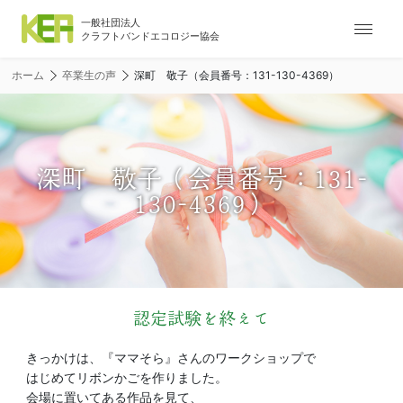
ナ
ビ
ゲ
ホーム
卒業生の声
深町 敬子（会員番号：131-130-4369）
ー
シ
ョ
ン
メ
深町 敬子（会員番号：131-
ニ
130-4369）
ュ
ー
認定試験を終えて
きっかけは、『ママそら』さんのワークショップで
はじめてリボンかごを作りました。
会場に置いてある作品を見て、