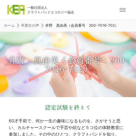
ナ
ビ
ゲ
ホーム
卒業生の声
井野 真由美（会員番号 200-7016-702）
ー
シ
ョ
ン
メ
井野 真由美（会員番号 200-
ニ
7016-702）
ュ
ー
認定試験を終えて
60才手前で、何か一生の趣味になるものを、さがそうと思
い、カルチャースクールで手芸や絵など５コ位の体験教室に
参加しました。その中のひとつ、クラフトバンドを知り、