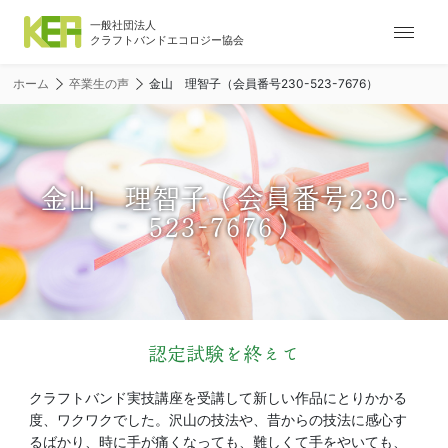
ナ
ビ
ゲ
ホーム
卒業生の声
金山 理智子（会員番号230-523-7676）
ー
シ
ョ
ン
メ
金山 理智子（会員番号230-
ニ
523-7676）
ュ
ー
認定試験を終えて
クラフトバンド実技講座を受講して新しい作品にとりかかる
度、ワクワクでした。沢山の技法や、昔からの技法に感心す
るばかり、時に手が痛くなっても、難しくて手をやいても、