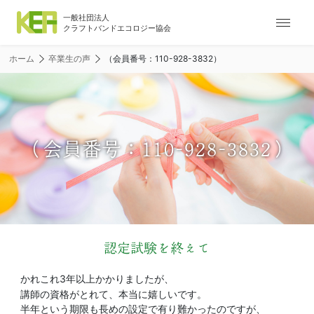
ナ
ビ
ゲ
ホーム
卒業生の声
（会員番号：110-928-3832）
ー
シ
ョ
ン
メ
（会員番号：110-928-3832）
ニ
ュ
ー
認定試験を終えて
かれこれ3年以上かかりましたが、
講師の資格がとれて、本当に嬉しいです。
半年という期限も長めの設定で有り難かったのですが、