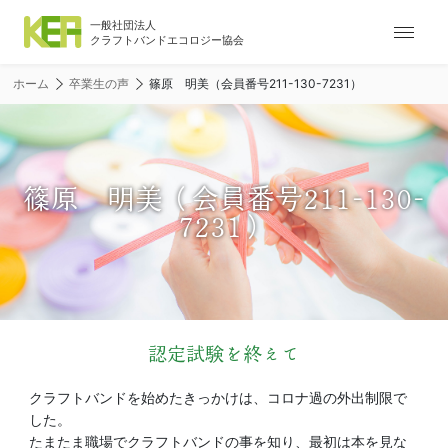
ナ
ビ
ゲ
ホーム
卒業生の声
篠原 明美（会員番号211-130-7231）
ー
シ
ョ
ン
メ
篠原 明美（会員番号211-130-
ニ
7231）
ュ
ー
認定試験を終えて
クラフトバンドを始めたきっかけは、コロナ過の外出制限で
した。
たまたま職場でクラフトバンドの事を知り、最初は本を見な