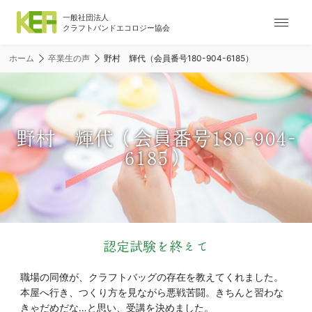
ナ
ビ
ゲ
ホーム
卒業生の声
野村 輝代（会員番号180-904-6185）
ー
シ
ョ
ン
メ
野村 輝代（会員番号180-904-
ニ
6185）
ュ
ー
認定試験を終えて
職場の同僚が、クラフトバッグの存在を教えてくれました。
本屋へ行き、つくり方を見ながら悪戦苦闘。きちんと習わな
きゃだめだな…と思い、受講を決めました。