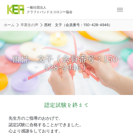
ナ
ビ
ゲ
ホーム
卒業生の声
西村 文子（会員番号：150-428-4946）
ー
シ
ョ
ン
メ
西村 文子（会員番号：150-
ニ
428-4946）
ュ
ー
認定試験を終えて
先生方のご指導のおかげで、
認定試験に合格することができました。
心より感謝をしております。