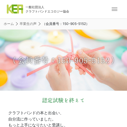
ナ
ビ
ゲ
ホーム
卒業生の声
（会員番号：150-905-5152）
ー
シ
ョ
ン
メ
（会員番号：150-905-5152）
ニ
ュ
ー
認定試験を終えて
クラフトバンドの本と出会い、
自分流に作っていました。
もっと上手になりたいと受講し、