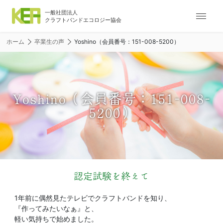
ナ
ビ
ゲ
ホーム
卒業生の声
Yoshino（会員番号：151-008-5200）
ー
シ
ョ
ン
メ
Yoshino（会員番号：151-008-
ニ
5200）
ュ
ー
認定試験を終えて
1年前に偶然見たテレビでクラフトバンドを知り、
『作ってみたいなぁ』と、
軽い気持ちで始めました。