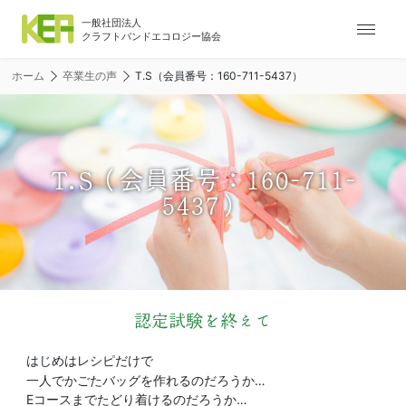
ナ
ビ
ゲ
ホーム
卒業生の声
T.S（会員番号：160-711-5437）
ー
シ
ョ
ン
メ
T.S（会員番号：160-711-
ニ
5437）
ュ
ー
認定試験を終えて
はじめはレシピだけで
一人でかごたバッグを作れるのだろうか…
Eコースまでたどり着けるのだろうか…