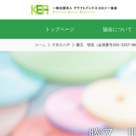
トップページ
協会について
ホーム
卒業生の声
勝又 明見（会員番号250-2257-98
勝又 明