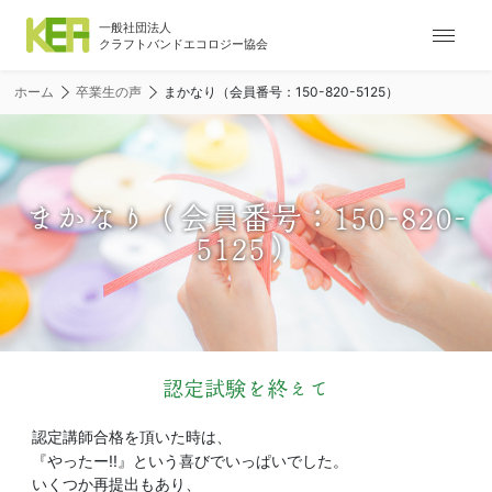
ナ
ビ
ゲ
ホーム
卒業生の声
まかなり（会員番号：150-820-5125）
ー
シ
ョ
ン
メ
まかなり（会員番号：150-820-
ニ
5125）
ュ
ー
認定試験を終えて
認定講師合格を頂いた時は、
『やったー!!』という喜びでいっぱいでした。
いくつか再提出もあり、