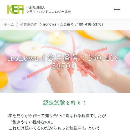
ナ
ビ
ゲ
ホーム
卒業生の声
ironowa（会員番号：160-418-5370）
ー
シ
ョ
ン
メ
ironowa（会員番号：160-418-
ニ
5370）
ュ
ー
認定試験を終えて
本を見ながら作って知り合いに喜ばれる程度でしたが、
『飽きやすい性格なのに、
これだけ続いてるのだからもっと勉強を!!』という