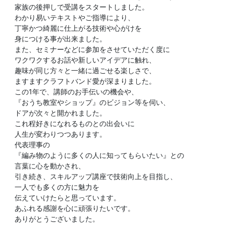
家族の後押しで受講をスタートしました。
わかり易いテキストやご指導により、
丁寧かつ綺麗に仕上がる技術や心がけを
身につける事が出来ました。
また、セミナーなどに参加をさせていただく度に
ワクワクするお話や新しいアイデアに触れ、
趣味が同じ方々と一緒に過ごせる楽しさで、
ますますクラフトバンド愛が深まりました。
この1年で、講師のお手伝いの機会や、
『おうち教室やショップ』のビジョン等を伺い、
ドアが次々と開かれました。
これ程好きになれるものとの出会いに
人生が変わりつつあります。
代表理事の
『編み物のように多くの人に知ってもらいたい』との
言葉に心を動かされ、
引き続き、スキルアップ講座で技術向上を目指し、
一人でも多くの方に魅力を
伝えていけたらと思っています。
あふれる感謝を心に頑張りたいです。
ありがとうございました。