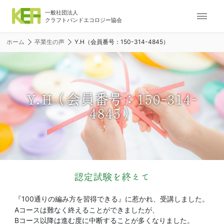
ナ
ビ
ゲ
ホーム
卒業生の声
Y.H（会員番号：150-314-4845）
ー
シ
ョ
ン
メ
Y.H（会員番号：150-314-
ニ
4845）
ュ
ー
認定試験を終えて
『100通りの編み方を習得できる』に惹かれ、受講しました。
Aコースは難なく終えることができましたが、
Bコース以降は進む度に中断することが多くなりました。