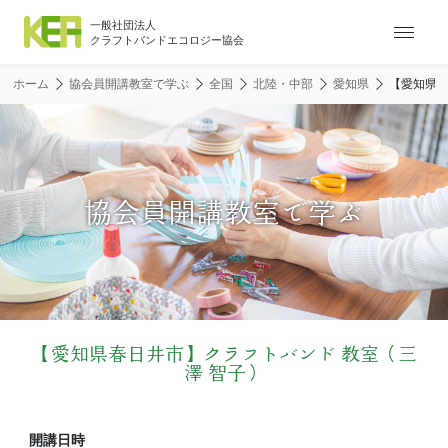
ナ
ビ
ゲ
ホーム
協会員開講教室で学ぶ
全国
北陸・中部
愛知県
【愛知県春
ー
シ
ョ
ン
メ
協会員開講教室で学ぶ
ニ
ュ
ー
【愛知県春日井市】クラフトバンド 教室（三
澤 智子）
開講日時