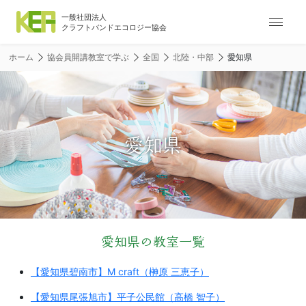
ナ
ビ
ゲ
ホーム
協会員開講教室で学ぶ
全国
北陸・中部
愛知県
ー
シ
ョ
ン
メ
愛知県
ニ
ュ
ー
愛知県の教室一覧
【愛知県碧南市】M craft（榊原 三恵子）
【愛知県尾張旭市】平子公民館（高橋 智子）