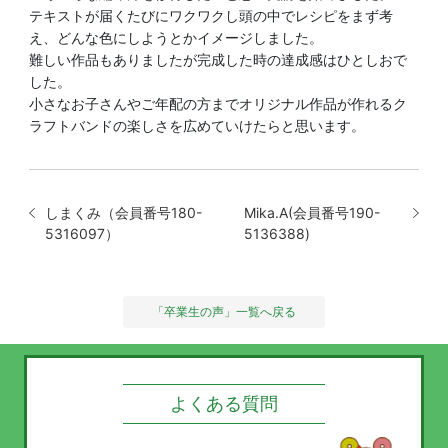
テキストが届くたびにワクワクし頭の中でレシピをまず考
え、どんな色にしようとかイメージしました。
難しい作品もありましたが完成した時の達成感はひとしおで
した。
小さなお子さんやご年配の方までオリジナル作品が作れるク
ラフトバンドの楽しさを広めていけたらと思います。
しまくみ（会員番号180-
Mika.A(会員番号190-
5316097）
5136388)
「卒業生の声」一覧へ戻る
よくある質問