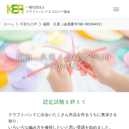
ナ
ビ
ゲ
ホーム
卒業生の声
福田 久美（会員番号190-6036402）
ー
シ
ョ
ン
メ
福田 久美（会員番号190-
ニ
6036402）
ュ
ー
認定試験を終えて
クラフトバンドに出会いたくさん作品を作るうちに奥深さを
知り、
いろいろな編み方を修得したいと思い受講を始めました。