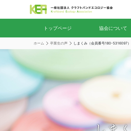
トップページ
協会について
ホーム
卒業生の声
しまくみ（会員番号180-5316097）
しまく