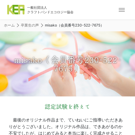
ナ
ビ
ゲ
ホーム
卒業生の声
misako（会員番号230-522-7675）
ー
シ
ョ
ン
メ
misako（会員番号230-522-
ニ
7675）
ュ
ー
認定試験を終えて
最後のオリジナル作品まで、ていねいにご指導いただきあ
りがとうございました。オリジナル作品は、できあがるのか
不安でしたが、はじめてみると本当に楽しく完成させること