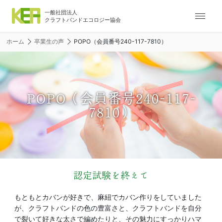
ナ
ビ
ゲ
ホーム
卒業生の声
POPO（会員番号240-117-7810）
ー
シ
ョ
ン
メ
POPO（会員番号240-117-
ニ
7810）
ュ
ー
認定試験を終えて
もともとカバンが好きで、麻紐でカバン作りをしていました
が、クラフトバンドの色の豊富さと、クラフトバンドを自分
で裂いて好きな太さで編めたりと、その魅力にすっかりハマ