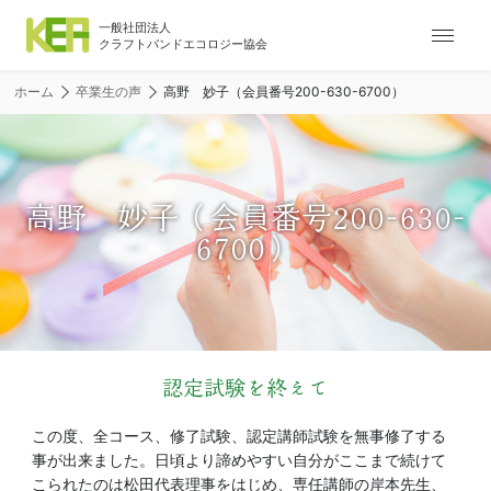
ナ
ビ
ゲ
ホーム
卒業生の声
高野 妙子（会員番号200-630-6700）
ー
シ
ョ
ン
メ
高野 妙子（会員番号200-630-
ニ
6700）
ュ
ー
認定試験を終えて
この度、全コース、修了試験、認定講師試験を無事修了する
事が出来ました。日頃より諦めやすい自分がここまで続けて
こられたのは松田代表理事をはじめ、専任講師の岸本先生、