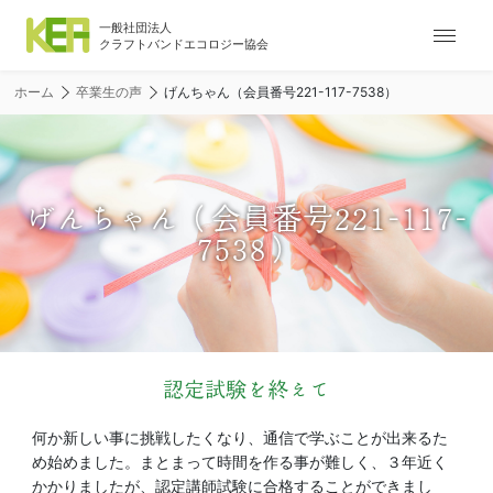
ナ
ビ
ゲ
ホーム
卒業生の声
げんちゃん（会員番号221-117-7538）
ー
シ
ョ
ン
メ
げんちゃん（会員番号221-117-
ニ
7538）
ュ
ー
認定試験を終えて
何か新しい事に挑戦したくなり、通信で学ぶことが出来るた
め始めました。まとまって時間を作る事が難しく、３年近く
かかりましたが、認定講師試験に合格することができまし